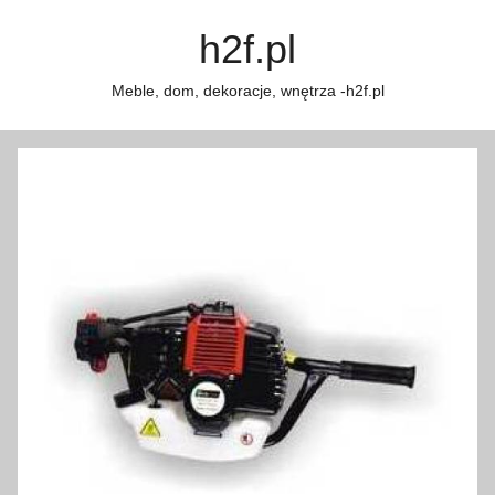
Przejdź
h2f.pl
do
treści
Meble, dom, dekoracje, wnętrza -h2f.pl