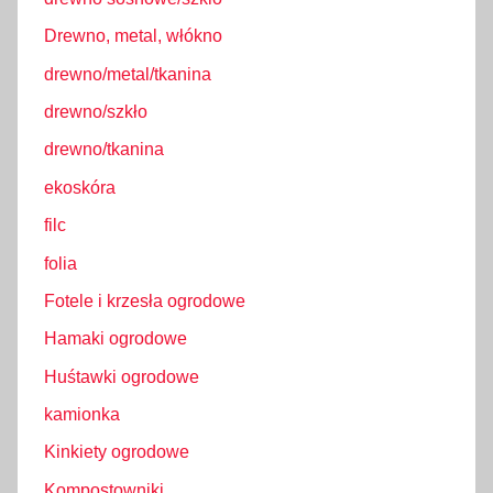
Drewno, metal, włókno
drewno/metal/tkanina
drewno/szkło
drewno/tkanina
ekoskóra
filc
folia
Fotele i krzesła ogrodowe
Hamaki ogrodowe
Huśtawki ogrodowe
kamionka
Kinkiety ogrodowe
Kompostowniki