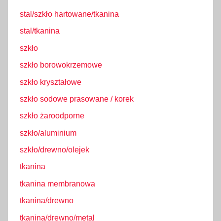
stal/szkło hartowane/tkanina
stal/tkanina
szkło
szkło borowokrzemowe
szkło kryształowe
szkło sodowe prasowane / korek
szkło żaroodporne
szkło/aluminium
szkło/drewno/olejek
tkanina
tkanina membranowa
tkanina/drewno
tkanina/drewno/metal